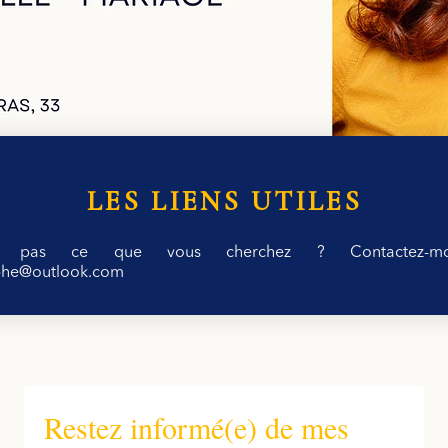
LES LIENS UTILES
z pas ce que vous cherchez ? Contactez-m
phe@outlook.com
Restez informé(e) de mes