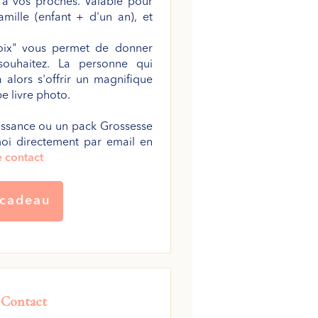
 à vos proches. Valable pour
amille (enfant + d'un an), et
oix" vous permet de donner
souhaitez. La personne qui
 alors s'offrir un magnifique
e livre photo.
aissance ou un pack Grossesse
moi directement par email en
 contact
 cadeau
e
Contact