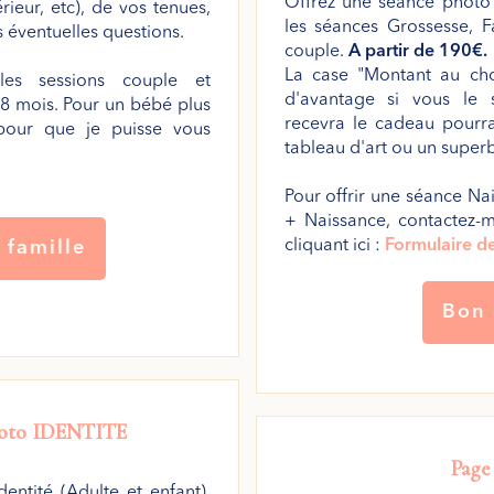
Offrez une séance photo
rieur, etc), de vos tenues,
les séances Grossesse, F
 éventuelles questions.
couple.
A partir de 190€.
La case "Montant au ch
les sessions couple et
d'avantage si vous le 
 8 mois. Pour un bébé plus
recevra le cadeau pourra
 pour que je puisse vous
tableau d'art ou un superb
Pour offrir une séance N
+ Naissance, contactez-
cliquant ici :
Formulaire de
 famille
Bon
hoto
IDENTITE
Pag
entité (Adulte et enfant),