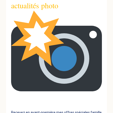
actualités photo
Recevez en avant-première mes offres spéciales famille