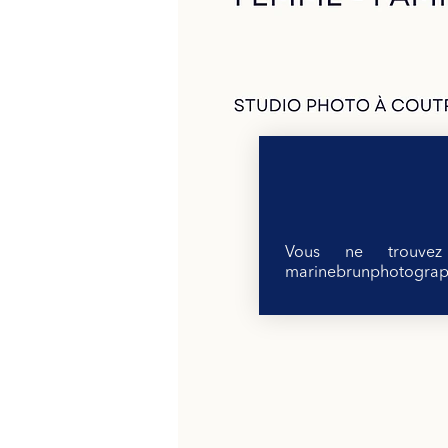
Vous ne trouve
marinebrunphotogra