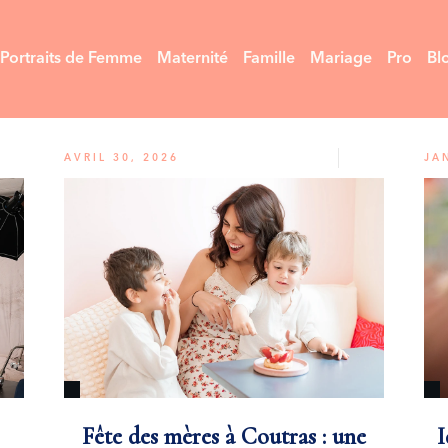
Portraits de Femme
Maternité
Famille
Mariage
Pro
Bl
AVRIL 30, 2026
JA
Fête des mères à Coutras : une
I