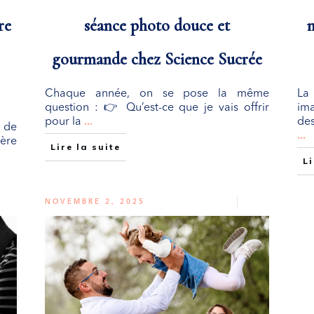
re
séance photo douce et
m
gourmande chez Science Sucrée
Chaque année, on se pose la même
La
question : 👉 Qu’est-ce que je vais offrir
ima
pour la
...
des
r de
...
mère
Lire la suite
Li
NOVEMBRE 2, 2025